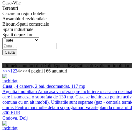
Case-Vile
Terenuri
Cazare in regim hotelier
Ansambluri rezidentiale
Birouri-Spatii comerciale
Spatii industriale
Spatii depozitare
Ultimele anunturi din Dolj depuse de agentii si dezvoltatori imobiliari
<<
<
1
2
3
4
>
>>
4 pagini | 66 anunturi
inchiriat
Casa
, 4 camere, 2 bai, decomandat, 117 mp
Agentia imobiliara Amocasa va ofera spre inchiriere o casa cu destinati
care insumeaza o suprafata de 130 mp. Casa se inchiriaza pentru activita
comuna cu un alt imobil). Utilitatile sunt separate (gaz - centrala term
chirie. Pentru mai multe detalii si programari va asteptam la numaru
800 EUR
Craiova, Dolj
inchiriat