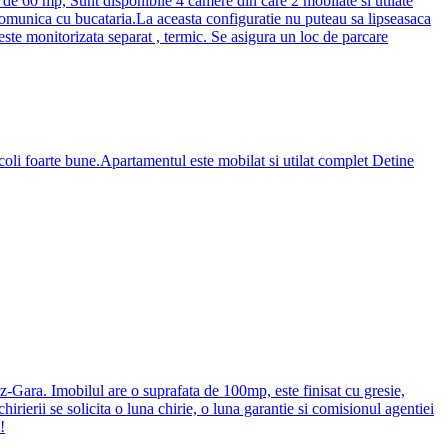
e de 60 mp, Sunt disponibile 4 camere din care 2 mobilate si utilate
i comunica cu bucataria.La aceasta configuratie nu puteau sa lipseasaca
ste monitorizata separat , termic. Se asigura un loc de parcare
i foarte bune.Apartamentul este mobilat si utilat complet Detine
iz-Gara. Imobilul are o suprafata de 100mp, este finisat cu gresie,
chirierii se solicita o luna chirie, o luna garantie si comisionul agentiei
!