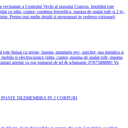
vecinatate a Centrului Vechi al orasului Craiova. Imobilul este
ilat cu plita, cuptor, combina frigorifica, masina de spalat rufe si 2 tv-
hirie. Pentru mai multe detalii si programari in vederea vizionarii
te finisat cu gresie, faianta, tamplarie pvc, parchet, usa metalica si
cu mobila si electrocasnice (plita, cuptor, masina de spalat rufe, masina
 programari apelati va rog numarul de tel & whatsapp: 0787588880! Va
 SE POATE DEZMEMBRA IN 2 CORPURI