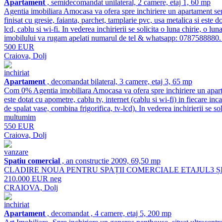
Apartament
, semidecomandat unilateral, 2 camere, etaj 1, 60 mp
Agentia imobiliara Amocasa va ofera spre inchiriere un apartament sem
finisat cu gresie, faianta, parchet, tamplarie pvc, usa metalica si este d
lcd, cablu si wi-fi. In vederea inchirierii se solicita o luna chirie, o
imobilului va rugam apelati numarul de tel & whatsapp: 0787588880
500 EUR
Craiova, Dolj
inchiriat
Apartament
, decomandat bilateral, 3 camere, etaj 3, 65 mp
Com 0% Agentia imobiliara Amocasa va ofera spre inchiriere un apartame
este dotat cu apometre, cablu tv, internet (cablu si wi-fi) in fiecare inc
de spalat vase, combina frigorifica, tv-lcd). In vederea inchirierii se
multumim
550 EUR
Craiova, Dolj
vanzare
Spatiu comercial
, an constructie 2009, 69,50 mp
CLADIRE NOUA PENTRU SPAȚII COMERCIALE ETAJUL3 ȘI 4
210.000 EUR neg
CRAIOVA, Dolj
inchiriat
Apartament
, decomandat , 4 camere, etaj 5, 200 mp