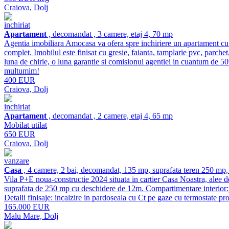
Craiova, Dolj
inchiriat
Apartament
, decomandat , 3 camere, etaj 4, 70 mp
Agentia imobiliara Amocasa va ofera spre inchiriere un apartament cu 3 
complet. Imobilul este finisat cu gresie, faianta, tamplarie pvc, parchet,
luna de chirie, o luna garantie si comisionul agentiei in cuantum de 
multumim!
400 EUR
Craiova, Dolj
inchiriat
Apartament
, decomandat , 2 camere, etaj 4, 65 mp
Mobilat utilat
650 EUR
Craiova, Dolj
vanzare
Casa
, 4 camere, 2 bai, decomandat, 135 mp, suprafata teren 250 mp,
Vila P+E noua-constructie 2024 situata in cartier Casa Noastra, alee de a
suprafata de 250 mp cu deschidere de 12m. Compartimentare interior:part
Detalii finisaje: incalzire in pardoseala cu Ct pe gaze cu termostate pro
165.000 EUR
Malu Mare, Dolj