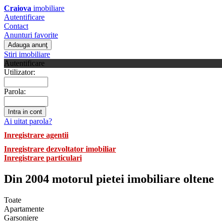
Craiova
imobiliare
Autentificare
Contact
Anunturi favorite
Stiri imobiliare
Autentificare
Utilizator:
Parola:
Ai uitat parola?
Inregistrare agentii
Inregistrare dezvoltator imobiliar
Inregistrare particulari
Din 2004 motorul pietei imobiliare oltene
Toate
Apartamente
Garsoniere