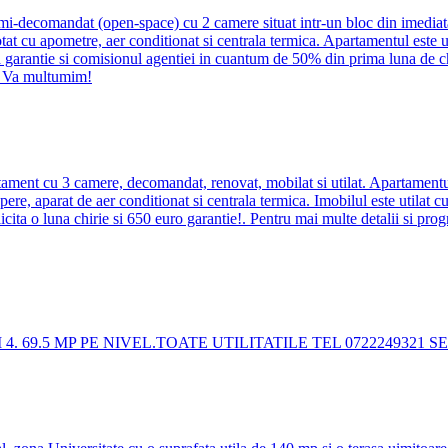
i-decomandat (open-space) cu 2 camere situat intr-un bloc din imediata 
otat cu apometre, aer conditionat si centrala termica. Apartamentul este ut
 luna garantie si comisionul agentiei in cuantum de 50% din prima luna de c
. Va multumim!
nt cu 3 camere, decomandat, renovat, mobilat si utilat. Apartamentul es
apere, aparat de aer conditionat si centrala termica. Imobilul este utilat 
 solicita o luna chirie si 650 euro garantie!. Pentru mai multe detalii si
. 69.5 MP PE NIVEL.TOATE UTILITATILE TEL 0722249321