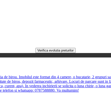
a de birou. Imobilul este format din 4 camere, o bucatarie, 2 grupuri sani
te de birou, depozit farmaceutic, arhivare. Locuri de parcare sunt in fata
ica, curent, apa). In vederea inchirierii se solicita o luna chirie, o lun
l de telefon si whatsapp: 0787588880. Va multumim!