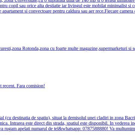
al, zona Universitate,cu o suprafata utila de 140 mp si o terasa uimitoar
tru copil sau orice alta destiatie iar livingul este mobilat minimalist s
e apartament si convectoare pentru caldura sau aer rece.Fiecare camera e
esti,zona Rotonda,zona cu foarte multe magazine,supermarketuri si scol
at recent. Fara comision!
 (cu destinatia de spatiu), situat la demisolul unei cladiri in zona Bacr
ica. Intrarea este direct din strada, spatiul este disponibil. In vederea in
ii va rugam apelati numarul de tel&whatsapp: 0787588880! Va multumim