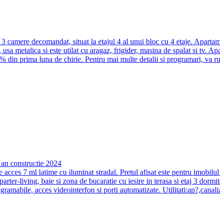
camere decomandat, situat la etajul 4 al unui bloc cu 4 etaje. Apartamen
 usa metalica si este utilat cu aragaz, frigider, masina de spalat si tv. A
50% din prima luna de chirie. Pentru mai multe detalii si programari, 
 an constructie 2024
cces 7 ml latime cu iluminat stradal. Pretul afisat este pentru imobilul i
er-living, baie si zona de bucaratie cu iesire in terasa si etaj 3 dormit
gramabile, acces videointerfon si porti automatizate. Utilitati:ap?,canali