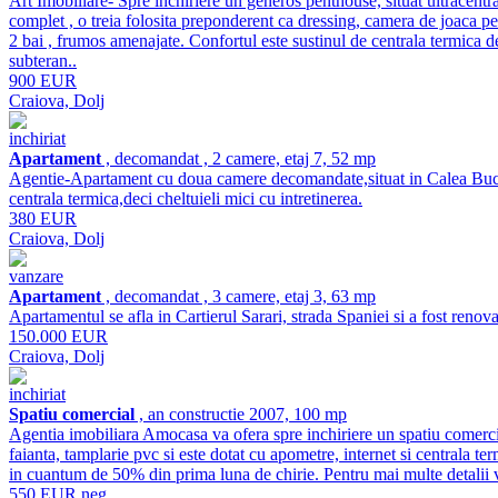
Art Imobiliare- Spre inchiriere un generos penthouse, situat ultracentr
complet , o treia folosita preponderent ca dressing, camera de joaca pen
2 bai , frumos amenajate. Confortul este sustinul de centrala termica d
subteran..
900 EUR
Craiova, Dolj
inchiriat
Apartament
, decomandat , 2 camere, etaj 7, 52 mp
Agentie-Apartament cu doua camere decomandate,situat in Calea Bucur
centrala termica,deci cheltuieli mici cu intretinerea.
380 EUR
Craiova, Dolj
vanzare
Apartament
, decomandat , 3 camere, etaj 3, 63 mp
Apartamentul se afla in Cartierul Sarari, strada Spaniei si a fost renov
150.000 EUR
Craiova, Dolj
inchiriat
Spatiu comercial
, an constructie 2007, 100 mp
Agentia imobiliara Amocasa va ofera spre inchiriere un spatiu comercial
faianta, tamplarie pvc si este dotat cu apometre, internet si centrala term
in cuantum de 50% din prima luna de chirie. Pentru mai multe detal
550 EUR neg