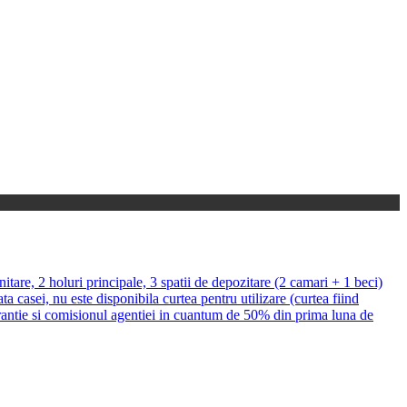
tare, 2 holuri principale, 3 spatii de depozitare (2 camari + 1 beci)
 casei, nu este disponibila curtea pentru utilizare (curtea fiind
a garantie si comisionul agentiei in cuantum de 50% din prima luna de