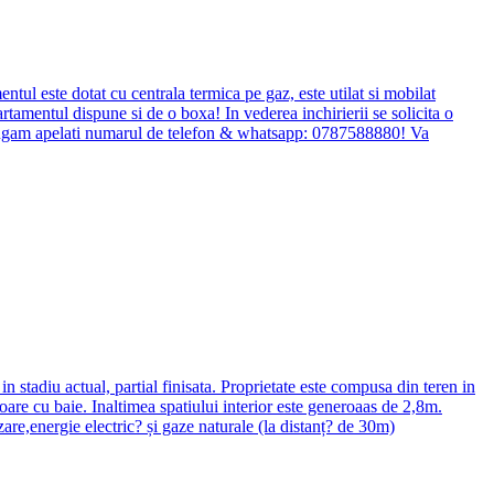
tul este dotat cu centrala termica pe gaz, este utilat si mobilat
partamentul dispune si de o boxa! In vederea inchirierii se solicita o
va rugam apelati numarul de telefon & whatsapp: 0787588880! Va
n stadiu actual, partial finisata. Proprietate este compusa din teren in
oare cu baie. Inaltimea spatiului interior este generoaas de 2,8m.
zare,energie electric? și gaze naturale (la distanț? de 30m)