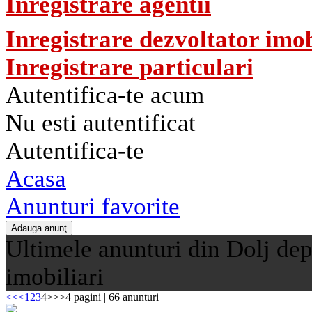
Inregistrare agentii
Inregistrare dezvoltator imob
Inregistrare particulari
Autentifica-te acum
Nu esti autentificat
Autentifica-te
Acasa
Anunturi favorite
Ultimele anunturi din Dolj dep
imobiliari
<<
<
1
2
3
4
>
>>
4 pagini | 66 anunturi