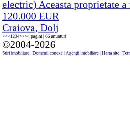
electric) Aceasta proprietate a 
120.000 EUR
Craiova, Dolj
<<
<
1
2
3
4
>
>>
4 pagini | 66 anunturi
©2004-2026
Stiri imobiliare
|
Domenii conexe
|
Agenţii imobiliare
|
Harta site
|
Term