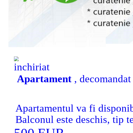
inchiriat
Apartament
, decomandat b
Apartamentul va fi disponi
Balconul este deschis, tip t
Mercur. Nu este disponibila 