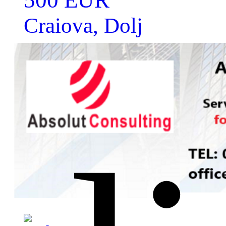
500 EUR
din zona sunt publice, dar c
Craiova, Dolj
abonament lunar/anual exist