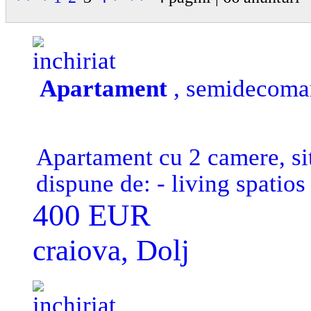
inchiriat
Apartament
, semidecoman
Apartament cu 2 camere, situ
dispune de: - living spatio
mobilat - baie moderna - cen
400 EUR
locuri de parcare in zona - t
craiova, Dolj
inchiriat